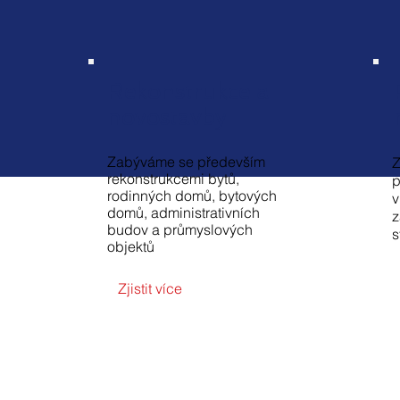
Rekonstrukce a
novostavby
Zabýváme se především
Z
rekonstrukcemi bytů,
p
rodinných domů, bytových
v
domů, administrativních
z
budov a průmyslových
s
objektů
Zjistit více