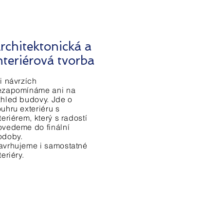
rchitektonická a
nteriérová tvorba
i návrzích
ezapomínáme ani na
zhled budovy. Jde o
uhru exteriéru s
teriérem, který s radostí
ovedeme do finální
odoby.
avrhujeme i samostatné
teriéry.