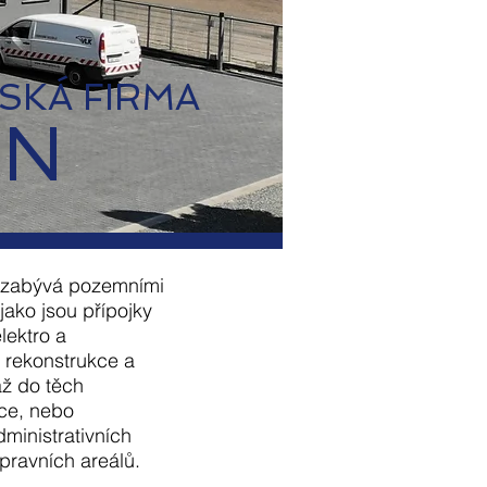
SKÁ FIRMA
IN
e zabývá pozemními
jako jsou přípojky
lektro a
– rekonstrukce a
ž do těch
kce, nebo
ministrativních
pravních areálů.