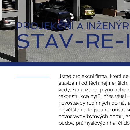
PROJEKČNÍ A INŽENÝR
STAV-RE-
Jsme projekční firma, která s
stavbami od těch nejmenších, 
vody, kanalizace, plynu nebo e
rekonstrukce bytů, přes větší 
novostavby rodinných domů, a
největších a to jsou rekonstru
novostavby bytových domů, ad
budov, průmyslových hal či do