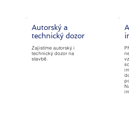
Autorský a
A
technický dozor
i
Zajistíme autorský i
Př
technický dozor na
n
stavbě.
v
so
in
d
p
N
in