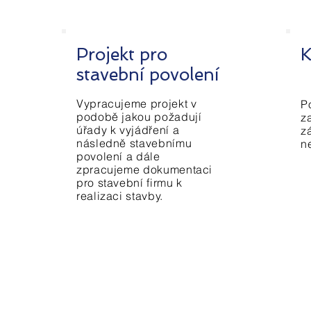
Projekt pro
K
stavební povolení
Vypracujeme projekt v
P
podobě jakou požadují
za
úřady k vyjádření a
z
následně stavebnímu
n
povolení a dále
zpracujeme dokumentaci
pro stavební firmu k
realizaci stavby.