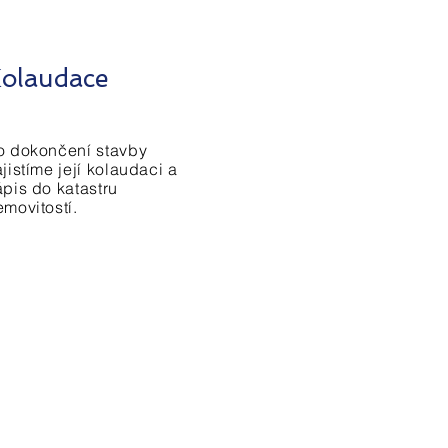
olaudace
o dokončení stavby
jistíme její kolaudaci a
ápis do katastru
emovitostí.