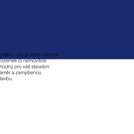
Pomoc s koupí
nemovitosti
jištění, zda je vámi vybraný
ozemek či nemovitost
hodný pro váš stavební
áměr a zamýšlenou
tavbu.