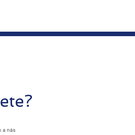
ete?
k a nás