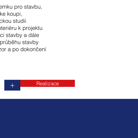
emku pro stavbu,
ke koupi,
ckou studii
nteriéru k projektu
aci stavby a dále
 průběhu stavby
zor a po dokončení
Realizace
+