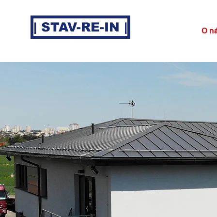
| STAV-RE-IN |
O n