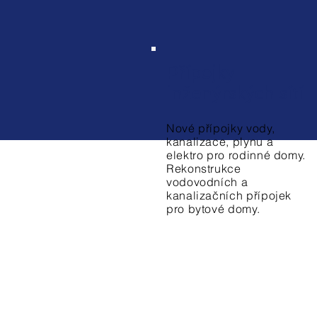
Přípojky
inženýrských sítí
Nové přípojky vody,
kanalizace, plynu a
elektro pro rodinné domy.
Rekonstrukce
vodovodních a
kanalizačních přípojek
pro bytové domy.